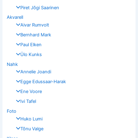
Piret Jõgi Saarinen
Akvarell
Aivar Rumvolt
Bernhard Mark
Paul Elken
Ülo Kunks
Nahk
Annelie Joandi
Egge Edussaar-Harak
Ene Voore
Ivi Tafel
Foto
Huko Lumi
Tõnu Valge