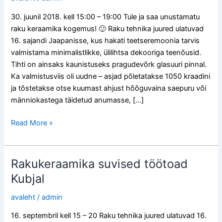
Kubjal
I
30. juunil 2018. kell 15:00 – 19:00 Tule ja saa unustamatu
raku keraamika kogemus! 🙂 Raku tehnika juured ulatuvad
16. sajandi Jaapanisse, kus hakati teetseremoonia tarvis
valmistama minimalistlikke, ülilihtsa dekooriga teenõusid.
Tihti on ainsaks kaunistuseks pragudevõrk glasuuri pinnal.
Ka valmistusviis oli uudne – asjad põletatakse 1050 kraadini
ja tõstetakse otse kuumast ahjust hõõguvaina saepuru või
männiokastega täidetud anumasse, […]
Read More »
Rakukeraamika suvised töötoad
Rakukeraamika
suvised
Kubjal
töötoad
avaleht
/
admin
Kubjal
16. septembril kell 15 – 20 Raku tehnika juured ulatuvad 16.