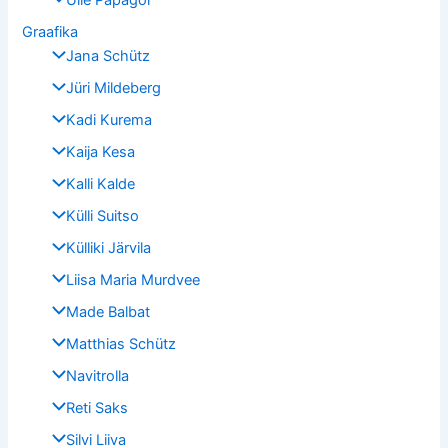
Graafika
Jana Schütz
Jüri Mildeberg
Kadi Kurema
Kaija Kesa
Kalli Kalde
Külli Suitso
Külliki Järvila
Liisa Maria Murdvee
Made Balbat
Matthias Schütz
Navitrolla
Reti Saks
Silvi Liiva