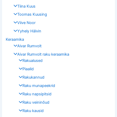
Tiina Kuus
Toomas Kuusing
Viive Noor
Yyhely Hälvin
Keraamika
Aivar Rumvolt
Aivar Rumvolt raku keraamika
Rakualused
Piaalid
Rakukannud
Raku munapeekrid
Raku napsipitsid
Raku veininõud
Raku kausid