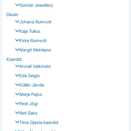
Solotar Jewellery
Disain
Johana Rumvolt
Kaja Tullus
Kirke Rumvolt
Margit Mehilane
Kaardid
Anneli Vaikmets
Eda Selgis
Külliki Järvila
Merje Pajos
Piret Jõgi
Reti Saks
Tiina Ojaste kaardid