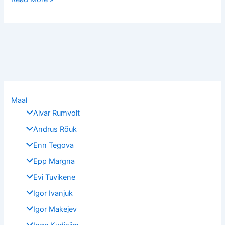
Maal
Aivar Rumvolt
Andrus Rõuk
Enn Tegova
Epp Margna
Evi Tuvikene
Igor Ivanjuk
Igor Makejev