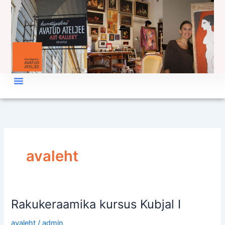
Skip
to
content
avaleht
Rakukeraamika kursus Kubjal I
Rakukeraamika
kursus
avaleht
/
admin