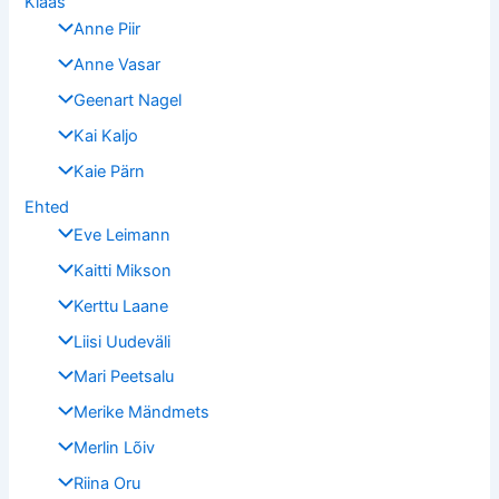
Klaas
Anne Piir
Anne Vasar
Geenart Nagel
Kai Kaljo
Kaie Pärn
Ehted
Eve Leimann
Kaitti Mikson
Kerttu Laane
Liisi Uudeväli
Mari Peetsalu
Merike Mändmets
Merlin Lõiv
Riina Oru