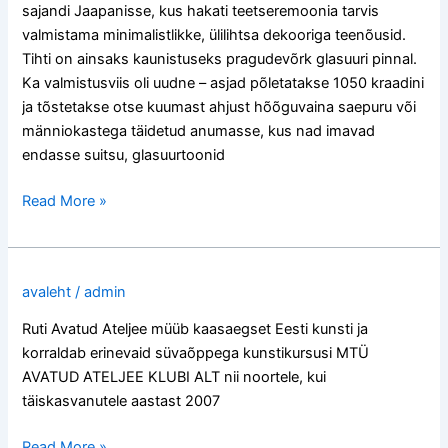
sajandi Jaapanisse, kus hakati teetseremoonia tarvis
valmistama minimalistlikke, ülilihtsa dekooriga teenõusid.
Tihti on ainsaks kaunistuseks pragudevõrk glasuuri pinnal.
Ka valmistusviis oli uudne – asjad põletatakse 1050 kraadini
ja tõstetakse otse kuumast ahjust hõõguvaina saepuru või
männiokastega täidetud anumasse, kus nad imavad
endasse suitsu, glasuurtoonid
Read More »
avaleht
/
admin
Ruti Avatud Ateljee müüb kaasaegset Eesti kunsti ja
korraldab erinevaid süvaõppega kunstikursusi MTÜ
AVATUD ATELJEE KLUBI ALT nii noortele, kui
täiskasvanutele aastast 2007
Read More »