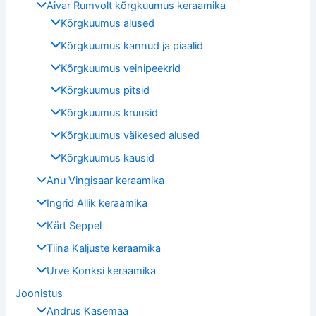
Aivar Rumvolt kõrgkuumus keraamika
Kõrgkuumus alused
Kõrgkuumus kannud ja piaalid
Kõrgkuumus veinipeekrid
Kõrgkuumus pitsid
Kõrgkuumus kruusid
Kõrgkuumus väikesed alused
Kõrgkuumus kausid
Anu Vingisaar keraamika
Ingrid Allik keraamika
Kärt Seppel
Tiina Kaljuste keraamika
Urve Konksi keraamika
Joonistus
Andrus Kasemaa