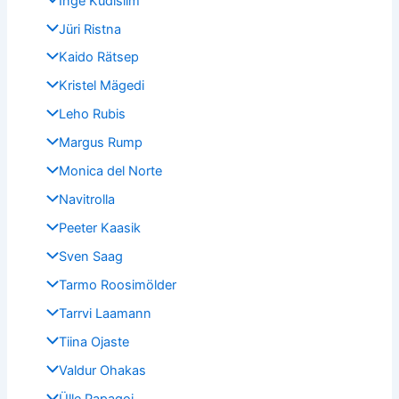
Inge Kudisiim
Jüri Ristna
Kaido Rätsep
Kristel Mägedi
Leho Rubis
Margus Rump
Monica del Norte
Navitrolla
Peeter Kaasik
Sven Saag
Tarmo Roosimölder
Tarrvi Laamann
Tiina Ojaste
Valdur Ohakas
Ülle Papagoi