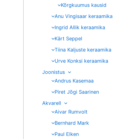
Kõrgkuumus kausid
Anu Vingisaar keraamika
Ingrid Allik keraamika
Kärt Seppel
Tiina Kaljuste keraamika
Urve Konksi keraamika
Joonistus
Andrus Kasemaa
Piret Jõgi Saarinen
Akvarell
Aivar Rumvolt
Bernhard Mark
Paul Elken