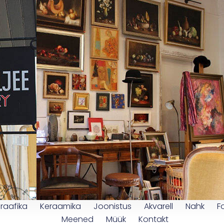
raafika
Keraamika
Joonistus
Akvarell
Nahk
F
Meened
Müük
Kontakt