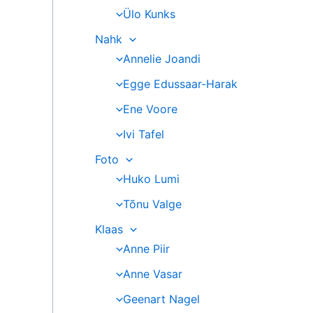
Ülo Kunks
Nahk
Annelie Joandi
Egge Edussaar-Harak
Ene Voore
Ivi Tafel
Foto
Huko Lumi
Tõnu Valge
Klaas
Anne Piir
Anne Vasar
Geenart Nagel