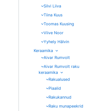
Silvi Liiva
Tiina Kuus
Toomas Kuusing
Viive Noor
Yyhely Hälvin
Keraamika
Aivar Rumvolt
Aivar Rumvolt raku
keraamika
Rakualused
Piaalid
Rakukannud
Raku munapeekrid