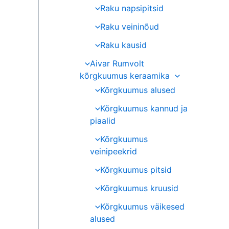
Raku napsipitsid
Raku veininõud
Raku kausid
Aivar Rumvolt
kõrgkuumus keraamika
Kõrgkuumus alused
Kõrgkuumus kannud ja
piaalid
Kõrgkuumus
veinipeekrid
Kõrgkuumus pitsid
Kõrgkuumus kruusid
Kõrgkuumus väikesed
alused