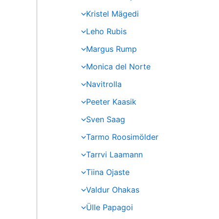
Kristel Mägedi
Leho Rubis
Margus Rump
Monica del Norte
Navitrolla
Peeter Kaasik
Sven Saag
Tarmo Roosimölder
Tarrvi Laamann
Tiina Ojaste
Valdur Ohakas
Ülle Papagoi