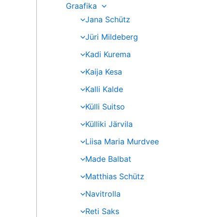
Graafika
Jana Schütz
Jüri Mildeberg
Kadi Kurema
Kaija Kesa
Kalli Kalde
Külli Suitso
Külliki Järvila
Liisa Maria Murdvee
Made Balbat
Matthias Schütz
Navitrolla
Reti Saks