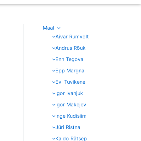
Maal
Aivar Rumvolt
Andrus Rõuk
Enn Tegova
Epp Margna
Evi Tuvikene
Igor Ivanjuk
Igor Makejev
Inge Kudisiim
Jüri Ristna
Kaido Rätsep