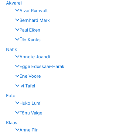
Akvarell
Aivar Rumvolt
Bernhard Mark
Paul Elken
Ülo Kunks
Nahk
Annelie Joandi
Egge Edussaar-Harak
Ene Voore
Ivi Tafel
Foto
Huko Lumi
Tõnu Valge
Klaas
Anne Piir