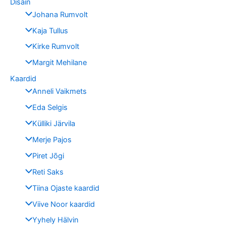
Disain
Johana Rumvolt
Kaja Tullus
Kirke Rumvolt
Margit Mehilane
Kaardid
Anneli Vaikmets
Eda Selgis
Külliki Järvila
Merje Pajos
Piret Jõgi
Reti Saks
Tiina Ojaste kaardid
Viive Noor kaardid
Yyhely Hälvin