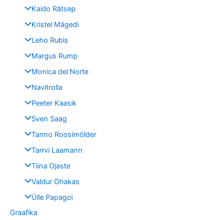
Kaido Rätsep
Kristel Mägedi
Leho Rubis
Margus Rump
Monica del Norte
Navitrolla
Peeter Kaasik
Sven Saag
Tarmo Roosimölder
Tarrvi Laamann
Tiina Ojaste
Valdur Ohakas
Ülle Papagoi
Graafika