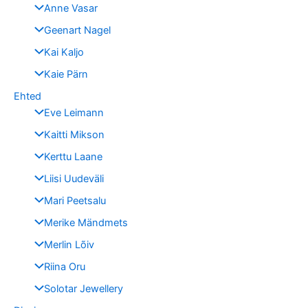
Anne Vasar
Geenart Nagel
Kai Kaljo
Kaie Pärn
Ehted
Eve Leimann
Kaitti Mikson
Kerttu Laane
Liisi Uudeväli
Mari Peetsalu
Merike Mändmets
Merlin Lõiv
Riina Oru
Solotar Jewellery