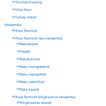
Toomas Kuusing
Viive Noor
Yyhely Hälvin
Keraamika
Aivar Rumvolt
Aivar Rumvolt raku keraamika
Rakualused
Piaalid
Rakukannud
Raku munapeekrid
Raku napsipitsid
Raku veininõud
Raku kausid
Aivar Rumvolt kõrgkuumus keraamika
Kõrgkuumus alused