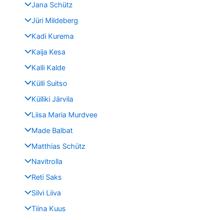
Jana Schütz
Jüri Mildeberg
Kadi Kurema
Kaija Kesa
Kalli Kalde
Külli Suitso
Külliki Järvila
Liisa Maria Murdvee
Made Balbat
Matthias Schütz
Navitrolla
Reti Saks
Silvi Liiva
Tiina Kuus