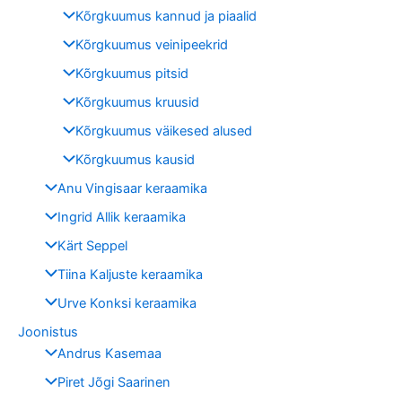
Kõrgkuumus kannud ja piaalid
Kõrgkuumus veinipeekrid
Kõrgkuumus pitsid
Kõrgkuumus kruusid
Kõrgkuumus väikesed alused
Kõrgkuumus kausid
Anu Vingisaar keraamika
Ingrid Allik keraamika
Kärt Seppel
Tiina Kaljuste keraamika
Urve Konksi keraamika
Joonistus
Andrus Kasemaa
Piret Jõgi Saarinen