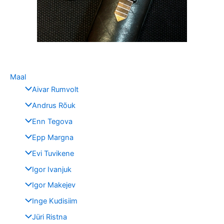
Maal
Aivar Rumvolt
Andrus Rõuk
Enn Tegova
Epp Margna
Evi Tuvikene
Igor Ivanjuk
Igor Makejev
Inge Kudisiim
Jüri Ristna