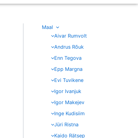
Maal
Aivar Rumvolt
Andrus Rõuk
Enn Tegova
Epp Margna
Evi Tuvikene
Igor Ivanjuk
Igor Makejev
Inge Kudisiim
Jüri Ristna
Kaido Rätsep