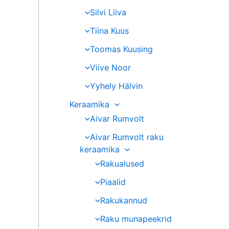
Silvi Liiva
Tiina Kuus
Toomas Kuusing
Viive Noor
Yyhely Hälvin
Keraamika
Aivar Rumvolt
Aivar Rumvolt raku
keraamika
Rakualused
Piaalid
Rakukannud
Raku munapeekrid