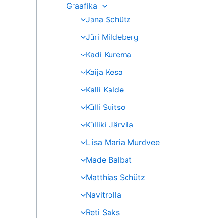
Graafika
Jana Schütz
Jüri Mildeberg
Kadi Kurema
Kaija Kesa
Kalli Kalde
Külli Suitso
Külliki Järvila
Liisa Maria Murdvee
Made Balbat
Matthias Schütz
Navitrolla
Reti Saks