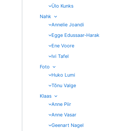
Ülo Kunks
Nahk
Annelie Joandi
Egge Edussaar-Harak
Ene Voore
Ivi Tafel
Foto
Huko Lumi
Tõnu Valge
Klaas
Anne Piir
Anne Vasar
Geenart Nagel