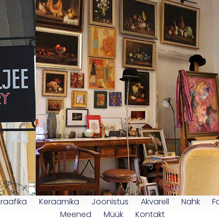
raafika
Keraamika
Joonistus
Akvarell
Nahk
F
Meened
Müük
Kontakt