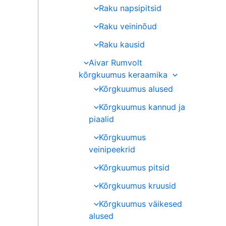
Raku napsipitsid
Raku veininõud
Raku kausid
Aivar Rumvolt
kõrgkuumus keraamika
Kõrgkuumus alused
Kõrgkuumus kannud ja
piaalid
Kõrgkuumus
veinipeekrid
Kõrgkuumus pitsid
Kõrgkuumus kruusid
Kõrgkuumus väikesed
alused