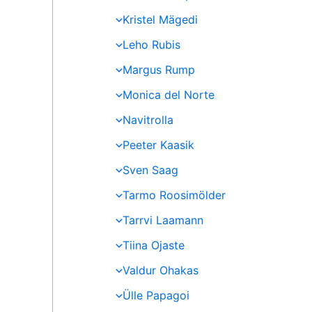
Kristel Mägedi
Leho Rubis
Margus Rump
Monica del Norte
Navitrolla
Peeter Kaasik
Sven Saag
Tarmo Roosimölder
Tarrvi Laamann
Tiina Ojaste
Valdur Ohakas
Ülle Papagoi