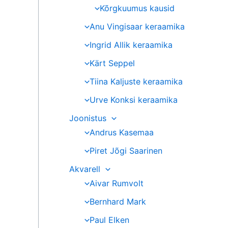
Kõrgkuumus kausid
Anu Vingisaar keraamika
Ingrid Allik keraamika
Kärt Seppel
Tiina Kaljuste keraamika
Urve Konksi keraamika
Joonistus
Andrus Kasemaa
Piret Jõgi Saarinen
Akvarell
Aivar Rumvolt
Bernhard Mark
Paul Elken