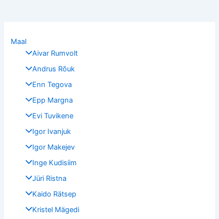
Maal
Aivar Rumvolt
Andrus Rõuk
Enn Tegova
Epp Margna
Evi Tuvikene
Igor Ivanjuk
Igor Makejev
Inge Kudisiim
Jüri Ristna
Kaido Rätsep
Kristel Mägedi