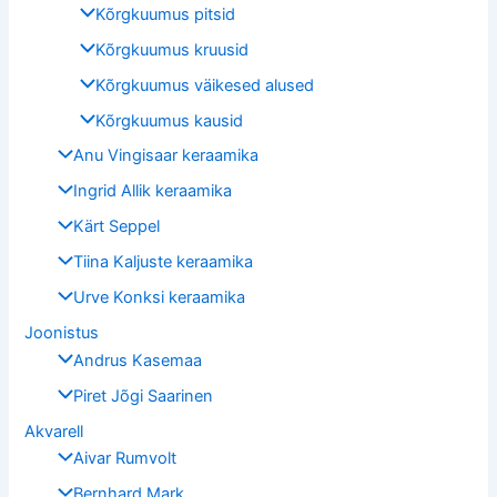
Kõrgkuumus pitsid
Kõrgkuumus kruusid
Kõrgkuumus väikesed alused
Kõrgkuumus kausid
Anu Vingisaar keraamika
Ingrid Allik keraamika
Kärt Seppel
Tiina Kaljuste keraamika
Urve Konksi keraamika
Joonistus
Andrus Kasemaa
Piret Jõgi Saarinen
Akvarell
Aivar Rumvolt
Bernhard Mark