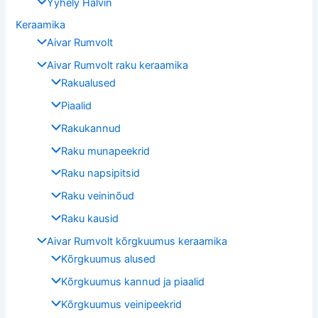
Yyhely Hälvin
Keraamika
Aivar Rumvolt
Aivar Rumvolt raku keraamika
Rakualused
Piaalid
Rakukannud
Raku munapeekrid
Raku napsipitsid
Raku veininõud
Raku kausid
Aivar Rumvolt kõrgkuumus keraamika
Kõrgkuumus alused
Kõrgkuumus kannud ja piaalid
Kõrgkuumus veinipeekrid