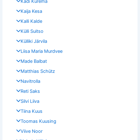
Kadi Kurema
Kaija Kesa
Kalli Kalde
Külli Suitso
Külliki Järvila
Liisa Maria Murdvee
Made Balbat
Matthias Schütz
Navitrolla
Reti Saks
Silvi Liiva
Tiina Kuus
Toomas Kuusing
Viive Noor