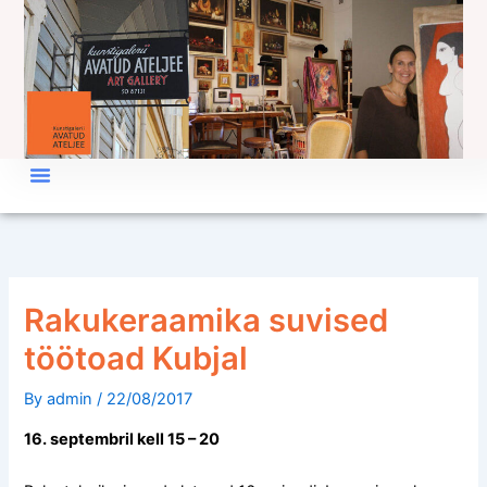
Skip
to
content
Rakukeraamika suvised
töötoad Kubjal
By
admin
/
22/08/2017
16. septembril kell 15 – 20