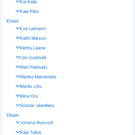
Kai Kaljo
Kaie Pärn
Ehted
Eve Leimann
Kaitti Mikson
Kerttu Laane
Liisi Uudeväli
Mari Peetsalu
Merike Mändmets
Merlin Lõiv
Riina Oru
Solotar Jewellery
Disain
Johana Rumvolt
Kaja Tullus