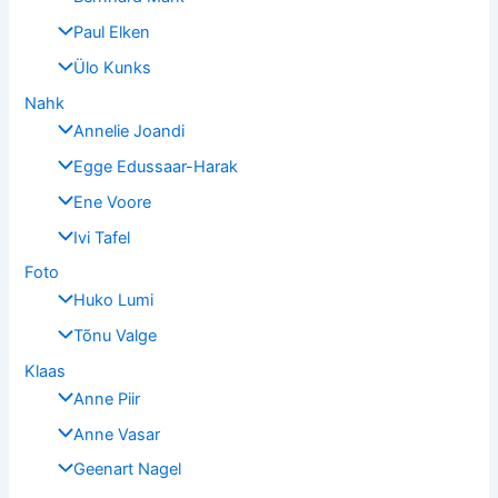
Paul Elken
Ülo Kunks
Nahk
Annelie Joandi
Egge Edussaar-Harak
Ene Voore
Ivi Tafel
Foto
Huko Lumi
Tõnu Valge
Klaas
Anne Piir
Anne Vasar
Geenart Nagel