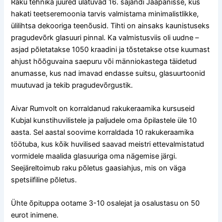
Raku tehnika juured ulatuvad 16. sajandi Jaapanisse, kus
hakati teetseremoonia tarvis valmistama minimalistlikke,
ülilihtsa dekooriga teenõusid. Tihti on ainsaks kaunistuseks
pragudevõrk glasuuri pinnal. Ka valmistusviis oli uudne –
asjad põletatakse 1050 kraadini ja tõstetakse otse kuumast
ahjust hõõguvaina saepuru või männiokastega täidetud
anumasse, kus nad imavad endasse suitsu, glasuurtoonid
muutuvad ja tekib pragudevõrgustik.
Aivar Rumvolt on korraldanud rakukeraamika kursuseid
Kubjal kunstihuvilistele ja paljudele oma õpilastele üle 10
aasta. Sel aastal soovime korraldada 10 rakukeraamika
töötuba, kus kõik huvilised saavad meistri ettevalmistatud
vormidele maalida glasuuriga oma nägemise järgi.
Seejärel
toimub raku põletus gaasiahjus, mis on väga
spetsiifiline põletus.
Ühte õpituppa ootame 3-10 osalejat ja osalustasu on 50
eurot inimene.