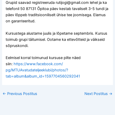
Grupid saavad registreeruda rutijogi@gmail.com lehel ja ka
telefonil 50 87131 Õpitoa päev kestab tavaliselt 3-5 tundi ja
päev lõppeb traditsiooniliselt ühise tee joomisega. Elamus
on garanteeritud.
Kursustega alustame juulis ja lõpetame septembris. Kursus
toimub grupi täitumisel. Ootame ka ettevõtteid ja väikseid
sõpruskondi.
Eelmisel korral toimunud kursuse pilte näed
siin:
https://www.facebook.com/
pg/MTUAvatudateljeeklubi/
photos/
?
tab=album&album_id=1597704
560292041
←
Previous Postitus
Next Postitus
→