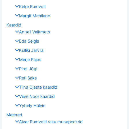
Kirke Rumvolt
Margit Mehilane
Kaardid
Anneli Vaikmets
Eda Selgis
Külliki Järvila
Merje Pajos
Piret Jõgi
Reti Saks
Tiina Ojaste kaardid
Viive Noor kaardid
Yyhely Hälvin
Meened
Aivar Rumvolti raku munapeekrid