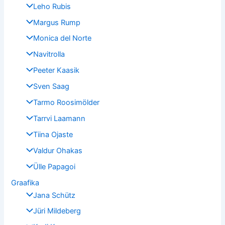
Leho Rubis
Margus Rump
Monica del Norte
Navitrolla
Peeter Kaasik
Sven Saag
Tarmo Roosimölder
Tarrvi Laamann
Tiina Ojaste
Valdur Ohakas
Ülle Papagoi
Graafika
Jana Schütz
Jüri Mildeberg