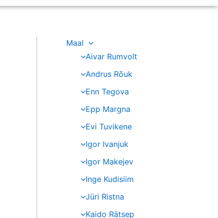
Maal
Aivar Rumvolt
Andrus Rõuk
Enn Tegova
Epp Margna
Evi Tuvikene
Igor Ivanjuk
Igor Makejev
Inge Kudisiim
Jüri Ristna
Kaido Rätsep