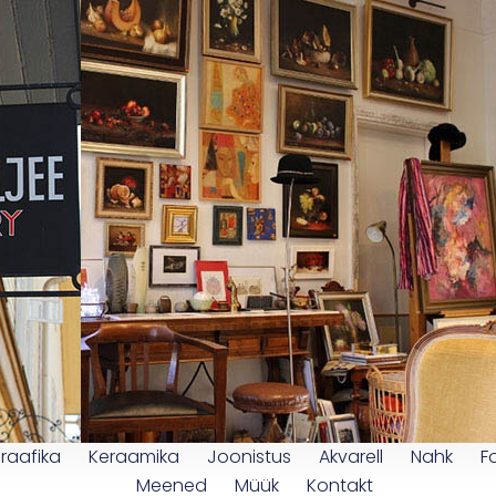
raafika
Keraamika
Joonistus
Akvarell
Nahk
F
Meened
Müük
Kontakt