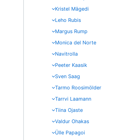
Kristel Mägedi
Leho Rubis
Margus Rump
Monica del Norte
Navitrolla
Peeter Kaasik
Sven Saag
Tarmo Roosimölder
Tarrvi Laamann
Tiina Ojaste
Valdur Ohakas
Ülle Papagoi