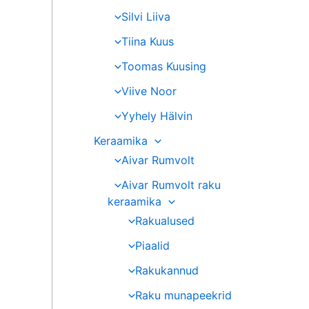
Silvi Liiva
Tiina Kuus
Toomas Kuusing
Viive Noor
Yyhely Hälvin
Keraamika
Aivar Rumvolt
Aivar Rumvolt raku
keraamika
Rakualused
Piaalid
Rakukannud
Raku munapeekrid