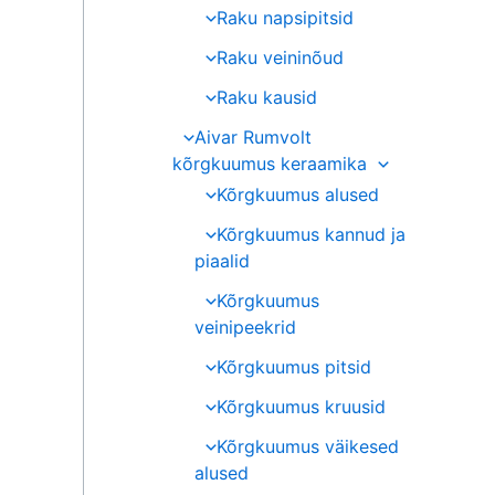
Raku napsipitsid
Raku veininõud
Raku kausid
Aivar Rumvolt
kõrgkuumus keraamika
Kõrgkuumus alused
Kõrgkuumus kannud ja
piaalid
Kõrgkuumus
veinipeekrid
Kõrgkuumus pitsid
Kõrgkuumus kruusid
Kõrgkuumus väikesed
alused