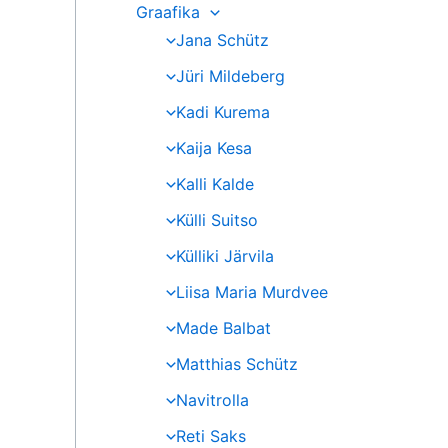
Graafika
Jana Schütz
Jüri Mildeberg
Kadi Kurema
Kaija Kesa
Kalli Kalde
Külli Suitso
Külliki Järvila
Liisa Maria Murdvee
Made Balbat
Matthias Schütz
Navitrolla
Reti Saks