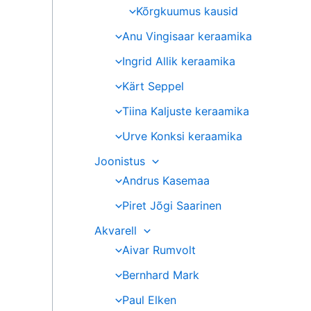
Kõrgkuumus kausid
Anu Vingisaar keraamika
Ingrid Allik keraamika
Kärt Seppel
Tiina Kaljuste keraamika
Urve Konksi keraamika
Joonistus
Andrus Kasemaa
Piret Jõgi Saarinen
Akvarell
Aivar Rumvolt
Bernhard Mark
Paul Elken