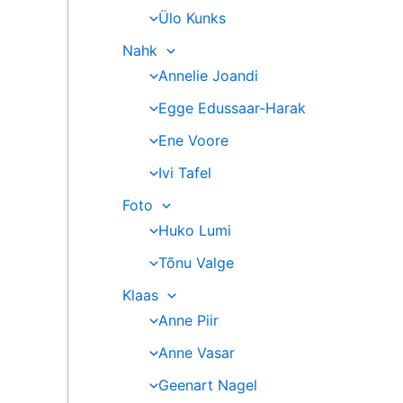
Ülo Kunks
Nahk
Annelie Joandi
Egge Edussaar-Harak
Ene Voore
Ivi Tafel
Foto
Huko Lumi
Tõnu Valge
Klaas
Anne Piir
Anne Vasar
Geenart Nagel