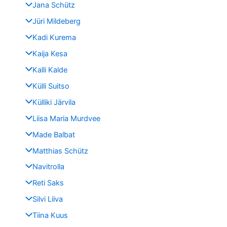
Jana Schütz
Jüri Mildeberg
Kadi Kurema
Kaija Kesa
Kalli Kalde
Külli Suitso
Külliki Järvila
Liisa Maria Murdvee
Made Balbat
Matthias Schütz
Navitrolla
Reti Saks
Silvi Liiva
Tiina Kuus