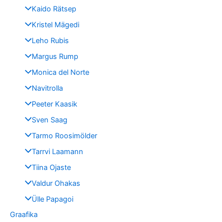
Kaido Rätsep
Kristel Mägedi
Leho Rubis
Margus Rump
Monica del Norte
Navitrolla
Peeter Kaasik
Sven Saag
Tarmo Roosimölder
Tarrvi Laamann
Tiina Ojaste
Valdur Ohakas
Ülle Papagoi
Graafika