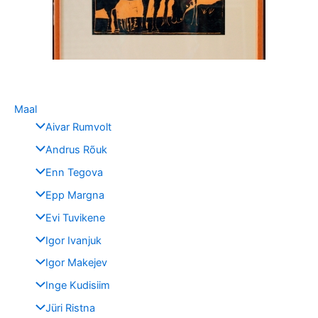
Maal
Aivar Rumvolt
Andrus Rõuk
Enn Tegova
Epp Margna
Evi Tuvikene
Igor Ivanjuk
Igor Makejev
Inge Kudisiim
Jüri Ristna