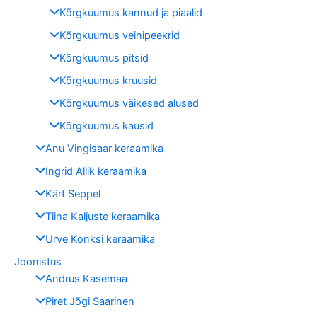
Kõrgkuumus kannud ja piaalid
Kõrgkuumus veinipeekrid
Kõrgkuumus pitsid
Kõrgkuumus kruusid
Kõrgkuumus väikesed alused
Kõrgkuumus kausid
Anu Vingisaar keraamika
Ingrid Allik keraamika
Kärt Seppel
Tiina Kaljuste keraamika
Urve Konksi keraamika
Joonistus
Andrus Kasemaa
Piret Jõgi Saarinen