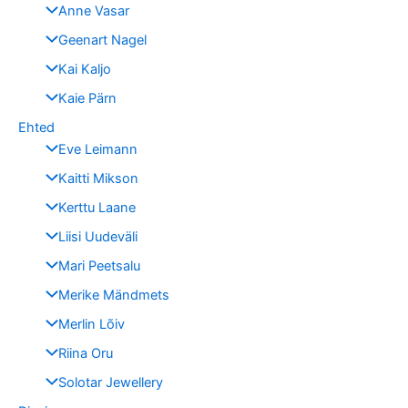
Anne Vasar
Geenart Nagel
Kai Kaljo
Kaie Pärn
Ehted
Eve Leimann
Kaitti Mikson
Kerttu Laane
Liisi Uudeväli
Mari Peetsalu
Merike Mändmets
Merlin Lõiv
Riina Oru
Solotar Jewellery