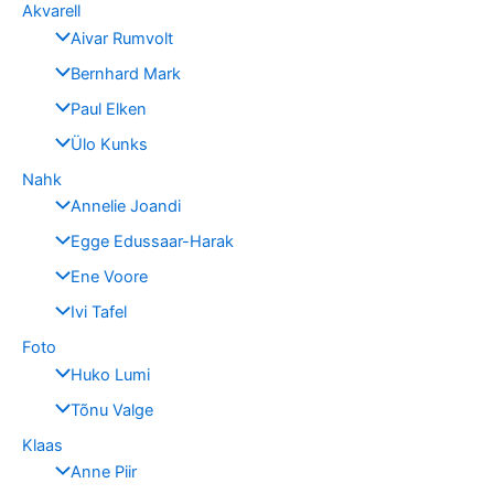
Akvarell
Aivar Rumvolt
Bernhard Mark
Paul Elken
Ülo Kunks
Nahk
Annelie Joandi
Egge Edussaar-Harak
Ene Voore
Ivi Tafel
Foto
Huko Lumi
Tõnu Valge
Klaas
Anne Piir