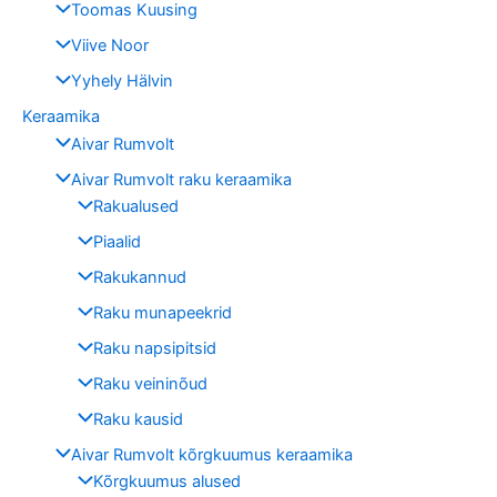
Toomas Kuusing
Viive Noor
Yyhely Hälvin
Keraamika
Aivar Rumvolt
Aivar Rumvolt raku keraamika
Rakualused
Piaalid
Rakukannud
Raku munapeekrid
Raku napsipitsid
Raku veininõud
Raku kausid
Aivar Rumvolt kõrgkuumus keraamika
Kõrgkuumus alused