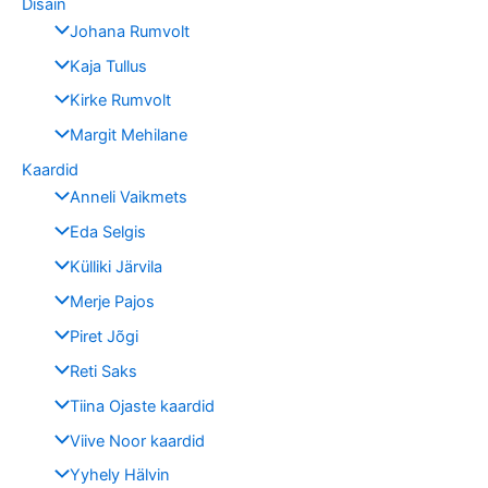
Disain
Johana Rumvolt
Kaja Tullus
Kirke Rumvolt
Margit Mehilane
Kaardid
Anneli Vaikmets
Eda Selgis
Külliki Järvila
Merje Pajos
Piret Jõgi
Reti Saks
Tiina Ojaste kaardid
Viive Noor kaardid
Yyhely Hälvin