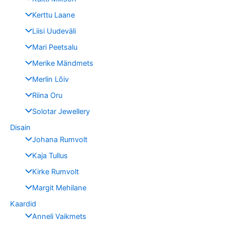
Kerttu Laane
Liisi Uudeväli
Mari Peetsalu
Merike Mändmets
Merlin Lõiv
Riina Oru
Solotar Jewellery
Disain
Johana Rumvolt
Kaja Tullus
Kirke Rumvolt
Margit Mehilane
Kaardid
Anneli Vaikmets