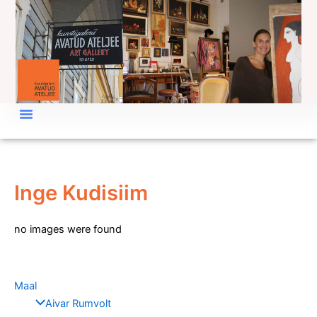
Skip
to
content
Inge Kudisiim
no images were found
Maal
Aivar Rumvolt