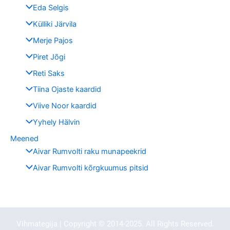
Eda Selgis
Külliki Järvila
Merje Pajos
Piret Jõgi
Reti Saks
Tiina Ojaste kaardid
Viive Noor kaardid
Yyhely Hälvin
Meened
Aivar Rumvolti raku munapeekrid
Aivar Rumvolti kõrgkuumus pitsid
Vihmategija
| Copyright © 2014-2025. All Rights Reserved.