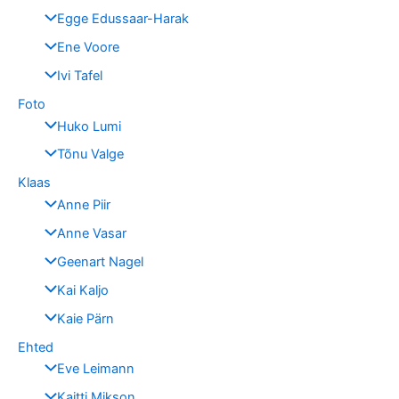
Egge Edussaar-Harak
Ene Voore
Ivi Tafel
Foto
Huko Lumi
Tõnu Valge
Klaas
Anne Piir
Anne Vasar
Geenart Nagel
Kai Kaljo
Kaie Pärn
Ehted
Eve Leimann
Kaitti Mikson