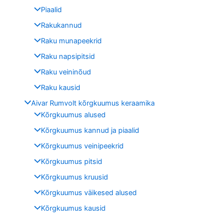
Piaalid
Rakukannud
Raku munapeekrid
Raku napsipitsid
Raku veininõud
Raku kausid
Aivar Rumvolt kõrgkuumus keraamika
Kõrgkuumus alused
Kõrgkuumus kannud ja piaalid
Kõrgkuumus veinipeekrid
Kõrgkuumus pitsid
Kõrgkuumus kruusid
Kõrgkuumus väikesed alused
Kõrgkuumus kausid