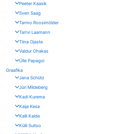
Peeter Kaasik
Sven Saag
Tarmo Roosimölder
Tarrvi Laamann
Tiina Ojaste
Valdur Ohakas
Ülle Papagoi
Graafika
Jana Schütz
Jüri Mildeberg
Kadi Kurema
Kaija Kesa
Kalli Kalde
Külli Suitso