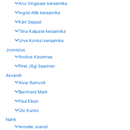
Anu Vingisaar keraamika
Ingrid Allik keraamika
Kärt Seppel
Tiina Kaljuste keraamika
Urve Konksi keraamika
Joonistus
Andrus Kasemaa
Piret Jõgi Saarinen
Akvarell
Aivar Rumvolt
Bernhard Mark
Paul Elken
Ülo Kunks
Nahk
Annelie Joandi