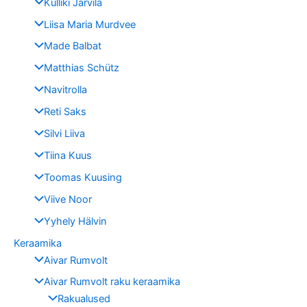
Külliki Järvila
Liisa Maria Murdvee
Made Balbat
Matthias Schütz
Navitrolla
Reti Saks
Silvi Liiva
Tiina Kuus
Toomas Kuusing
Viive Noor
Yyhely Hälvin
Keraamika
Aivar Rumvolt
Aivar Rumvolt raku keraamika
Rakualused